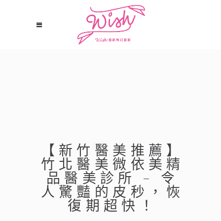
【新竹醫美推薦】
竹北醫美微依美精
品醫美診所 – 令
人驚豔的皮秒，恢
復期超快！