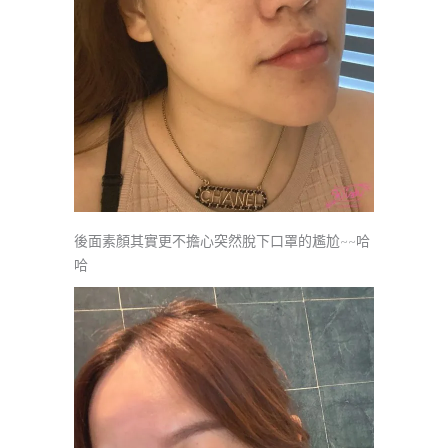
後面素顏其實更不擔心突然脫下口罩的尷尬~~哈
哈