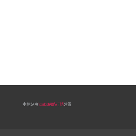
本網站由
Yoube網路行銷
建置