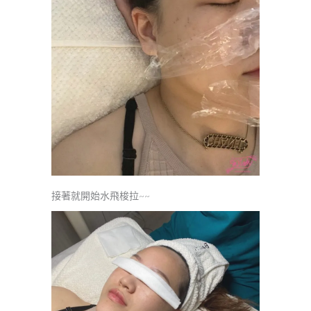
接著就開始水飛梭拉~~