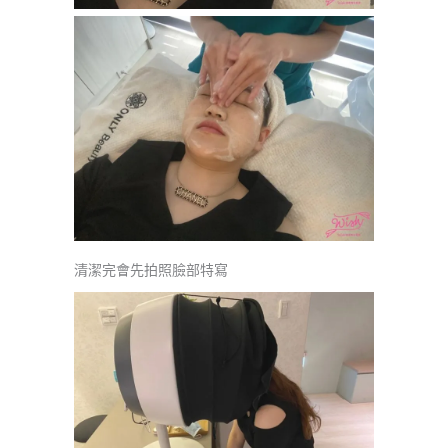
清潔完會先拍照臉部特寫