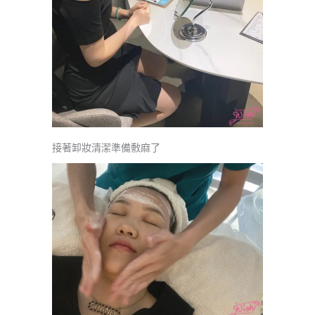
接著卸妝清潔準備敷麻了