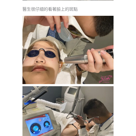
醫生很仔細的看著臉上的斑點