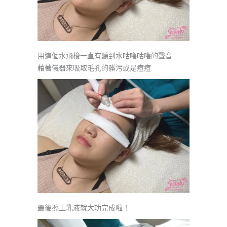
用這個水飛梭一直有聽到水咕嚕咕嚕的聲音
藉著儀器來吸取毛孔的髒污或是痘痘
最後擦上乳液就大功完成啦！