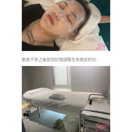
敷差不多之後就到診間請醫生來做皮秒拉~