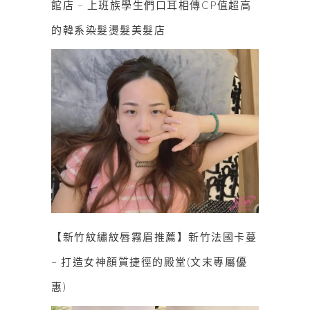
館店 – 上班族學生們口耳相傳CP值超高
的韓系染髮燙髮美髮店
【新竹紋繡紋唇霧眉推薦】新竹法國卡蔓
– 打造女神顏質捷徑的殿堂(文末專屬優
惠)