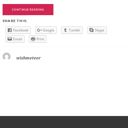
CONTINUE READING
SHARE THIS:
Facebook
Google
Tumblr
Skype
Email
Print
wishmeteor