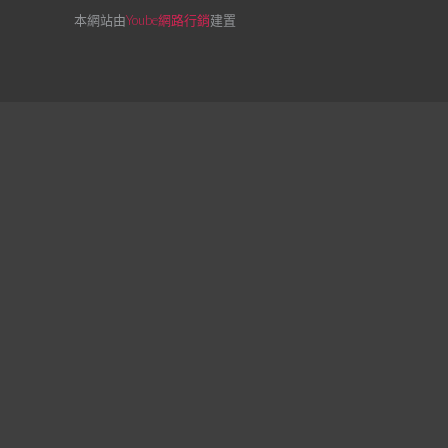
本網站由
Yoube網路行銷
建置