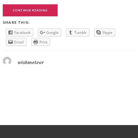
CONTINUE READING
SHARE THIS:
Facebook
Google
Tumblr
Skype
Email
Print
wishmeteor