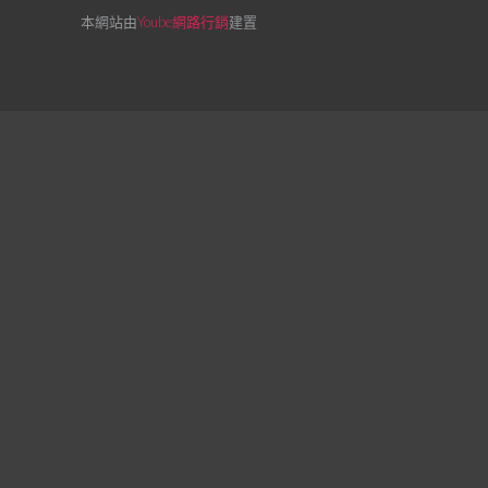
本網站由
Yoube網路行銷
建置