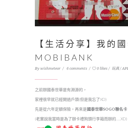
【生活分享】我的國
MOBIBANK
By
wishmeteor
6 comments
0 likes
玩具 / AP
之前辦國泰世華是有淵源的，
家裡很早就已經開過戶頭(但是我忘了XD)
先是從六年定額保險，再來是
國泰世華SOGO聯名卡
(老實說我當時是為了辦卡禮狗頭行李箱而辦的…..XD)