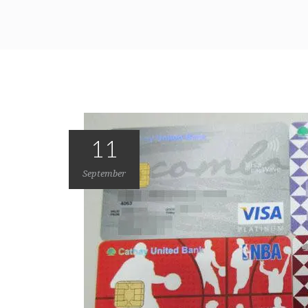
11
September