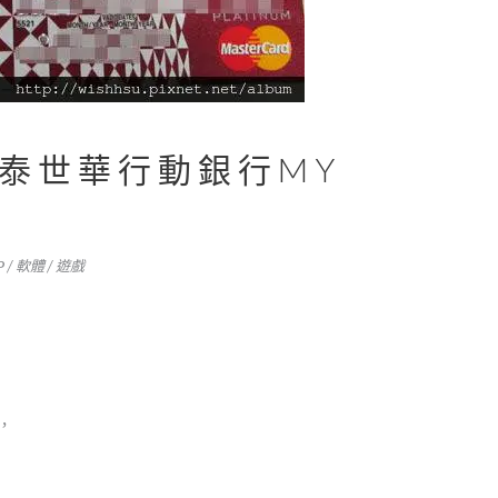
泰世華行動銀行MY
P / 軟體 / 遊戲
，