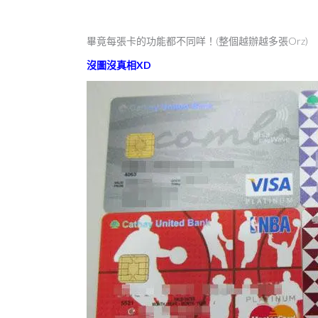
畢竟每張卡的功能都不同咩！(整個越辦越多張Orz)
沒圖沒真相XD