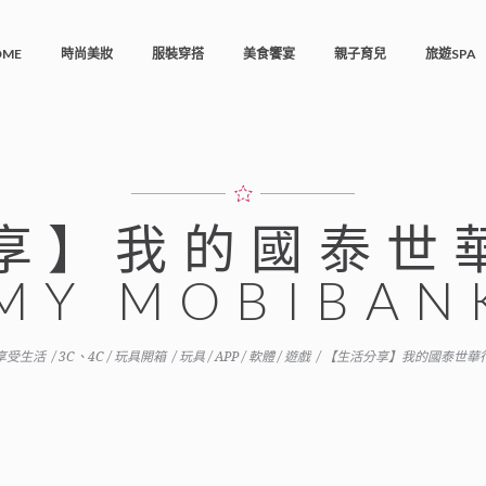
OME
時尚美妝
服裝穿搭
美食饗宴
親子育兒
旅遊SPA
享】我的國泰世
MY MOBIBAN
享受生活
/
3C、4C / 玩具開箱
/
玩具 / APP / 軟體 / 遊戲
/
【生活分享】我的國泰世華行動銀