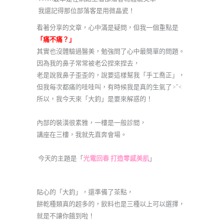
我還記得那位部落客是用微晶瓷！
看著分享的文章，心中滿是疑問，但我一個重點是
「痛不痛？」
其實也沒體驗過醫美，勉強問了心中最簡單的問題。
因為我的鼻子常常被老公捏來捏去，
老是說我鼻子歪歪的，說要這樣幫我「手工喬正」，
但我每次都痛的哇哇叫，有時候我是真的生氣了>”<
所以，我今天來「大鈞」是要來解惑的！
內部的裝潢很素雅，一樓是一般診間，
講座在三樓，我就先直奔會場。
今天的主題是「
光電回春 打造零感美肌
」
貼心的「大鈞」，還準備了茶點，
餅乾種類真的超多的，飲料也是三種以上可以選擇，
就是不讓你餓到啦！