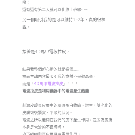
唷！
還有還有第二天就可以化妝上班囉~~~
另一個吸引我的是可以維持1~2年，真的很棒
說。
接著是4D馬甲電坡拉皮，
結果我整個超心動的就是這個………
裡面主講內容最吸引我的竟然不是微晶瓷，
而是「
4D馬甲電波拉皮
」！！！
電波拉皮是利用儀器中的電波產生熱能
刺激皮膚真皮層中的膠原蛋白收縮、增生，讓老化的
皮膚恢復緊實、平順的狀況。
電波之所以能夠在我們的皮下產生作用，是因為皮膚
本身是電流的不良導體，
皮下組織與真皮層具有電阻作用，