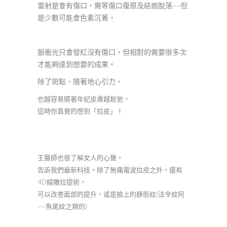
雷射是會有傷口，需等傷口復原及結痂脫落~~但
是少數可能會色素沉著，
脈衝光只會發紅沒有傷口，但相對的需要很多次
才能夠達到想要的成果。
除了斑點，隨著地心引力，
也越容易隨著年紀皮膚越鬆弛，
這時你直覺的想到「拉皮」！
王醫師也很了解女人的心聲，
告訴我們最新科技，除了無痛電波拉皮之外，還有
4D線雕拉提術，
可以改善面部的提升，或是臉上的靜態紋(法令紋阿
~~魚尾紋之類的)