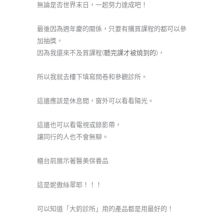
無論是否世界末日，一起努力達成吧！
最後因為週年慶的關係，只要有購買課程的都可以參
加抽獎，
因為我還來不及買課程
(聽完課才被燒到的)
，
所以我就去樓下填寫問卷和參觀診所。
這邊應該是休息間，窗外可以看看陽光。
這邊也可以看電視或錄影帶，
讓同行的人也不會無聊。
櫃台前展示著醫美保養品
這是妮傲絲翠耶！！！
可以知道「大鈞診所」用的產品都是用最好的！