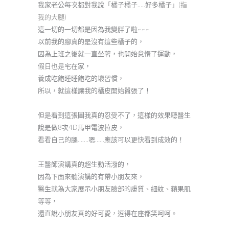
我家老公每次都對我說「橘子橘子…..好多橘子」
(指
我的大腿)
這一切的一切都是因為我變胖了啦~~~
以前我的腳真的是沒有這些橘子的，
因為上班之後就一直坐著，也開始怠惰了運動，
假日也是宅在家，
養成吃飽睡睡飽吃的壞習慣，
所以，就這樣讓我的橘皮開始囂張了！
但是看到這張圖我真的忍受不了，這樣的效果聽醫生
說是做8次4D馬甲電波拉皮，
看看自己的腿…….嗯……應該可以更快看到成效的！
王醫師演講真的超生動活潑的，
因為下面來聽演講的有帶小朋友來，
醫生就為大家展示小朋友臉部的膚質、細紋、蘋果肌
等等，
還直說小朋友真的好可愛，逗得在座都笑呵呵。