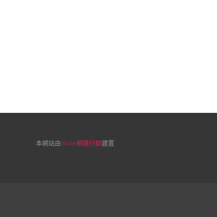
本網站由
Yoube網路行銷
建置