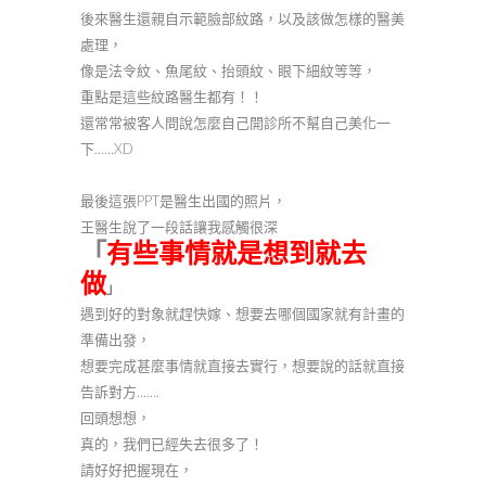
後來醫生還親自示範臉部紋路，以及該做怎樣的醫美
處理，
像是法令紋、魚尾紋、抬頭紋、眼下細紋等等，
重點是這些紋路醫生都有！！
還常常被客人問說怎麼自己開診所不幫自己美化一
下……XD
最後這張PPT是醫生出國的照片，
王醫生說了一段話讓我感觸很深
「
有些事情就是想到就去
做
」
遇到好的對象就趕快嫁、想要去哪個國家就有計畫的
準備出發，
想要完成甚麼事情就直接去實行，想要說的話就直接
告訴對方…….
回頭想想，
真的，我們已經失去很多了！
請好好把握現在，