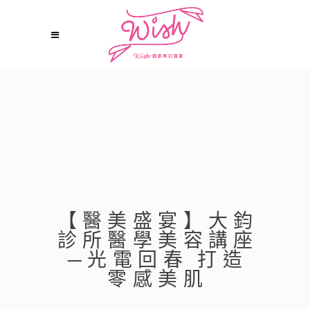
【醫美盛宴】大鈞
診所醫學美容講座
─光電回春 打造
零感美肌