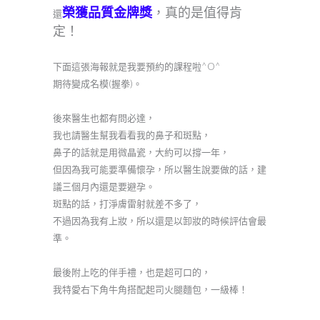
榮獲品質金牌獎
，真
的是值得肯
還
定！
下面這張海報就是我要預約的課程啦^O^
期待變成名模(握拳)。
後來醫生也都有問必達，
我也請醫生幫我看看我的鼻子和斑點，
鼻子的話就是用微晶瓷，大約可以撐一年，
但因為我可能要準備懷孕，所以醫生說要做的話，建
議三個月內還是要避孕。
斑點的話，打淨膚雷射就差不多了，
不過因為我有上妝，所以還是以卸妝的時候評估會最
準。
最後附上吃的伴手禮，也是超可口的，
我特愛右下角牛角搭配起司火腿麵包，一級棒！