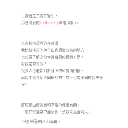
主講者是王祝任醫生，
用著可愛的
Hello kitty
筆電播放ppt
大家都很認真的在聽講，
我比較注意的除了自身想要改善的地方，
也想要了解之前常常看到的促銷方案，
對我是否有效？
很多人可能都對於身上的斑有所困擾，
而醫生也介紹不同斑點的生成，也有不同的醫美療
程。
肝斑是由體質也和平常的保養有關，
一般肝斑通常只能淡化，沒辦法完全消失，
不過都還是因人而異。