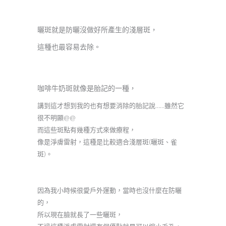
曬斑就是防曬沒做好所產生的淺層斑，
這種也最容易去除。
咖啡牛奶斑就像是胎記的一種，
講到這才想到我的也有想要消除的胎記說……雖然它
很不明顯@@
而這些斑點有幾種方式來做療程，
像是淨膚雷射，這種是比較適合淺層斑(曬斑、雀
斑)。
因為我小時候很愛戶外運動，當時也沒什麼在防曬
的，
所以現在臉就長了一些曬斑，