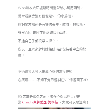
Wish每次去亞堤斯時尚造型給小葛用頭髮，
常常看到旁邊有個像是VIP的小房間，
經詢問才知道是有提供美睫、紋眉、的服務，
雖然Wish曾經在他處嫁接過睫毛
不過自己手都很常去摳它，
所以一直以來對於嫁接睫毛都保持著中立的態
度。
不過這次太多人推薦心妡的嫁接技術
心癢癢………..不知不覺已經躺在VIP床裡面了XD
P.S 文章是很久之前，現在心妡已經自己開
業
Claüdia克勞蒂亞·美學苑
，大家可以關注唷！