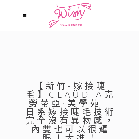
【新竹-嫁接睫
毛】CLAÜDIA克
勞蒂亞·美學苑 –
日系嫁接睫毛技術
完全沒有異物感，
內雙也可以很耀
眼！大推！