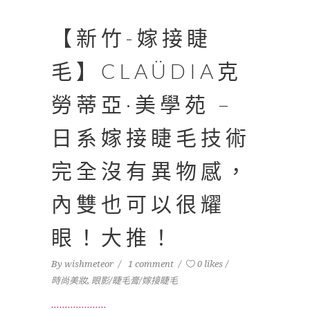
【新竹-嫁接睫
毛】CLAÜDIA克
勞蒂亞·美學苑 –
日系嫁接睫毛技術
完全沒有異物感，
內雙也可以很耀
眼！大推！
By
wishmeteor
1 comment
0 likes
時尚美妝
,
眼影/睫毛膏/嫁接睫毛