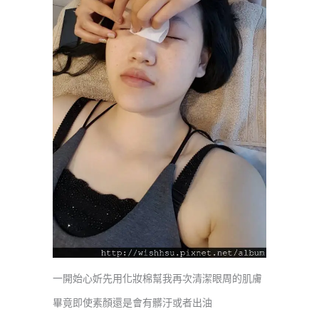
一開始心妡先用化妝棉幫我再次清潔眼周的肌膚
畢竟即使素顏還是會有髒汙或者出油