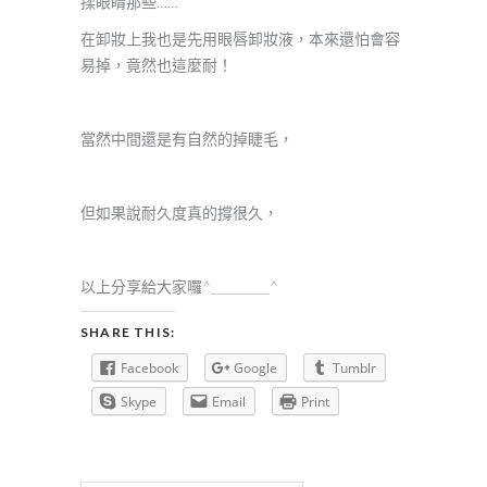
揉眼睛那些……
在卸妝上我也是先用眼唇卸妝液，本來還怕會容
易掉，竟然也這麼耐！
當然中間還是有自然的掉睫毛，
但如果說耐久度真的撐很久，
以上分享給大家囉^_________^
SHARE THIS:
Facebook
Google
Tumblr
Skype
Email
Print