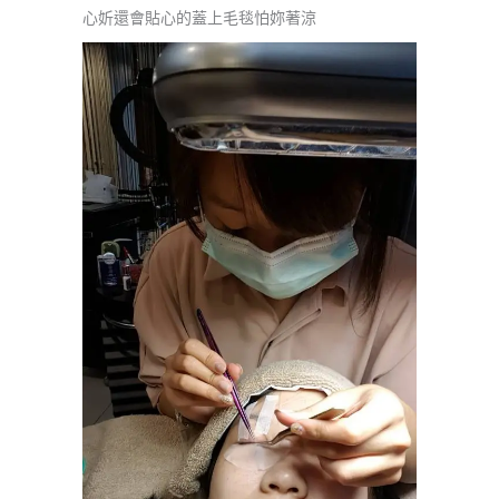
心妡還會貼心的蓋上毛毯怕妳著涼