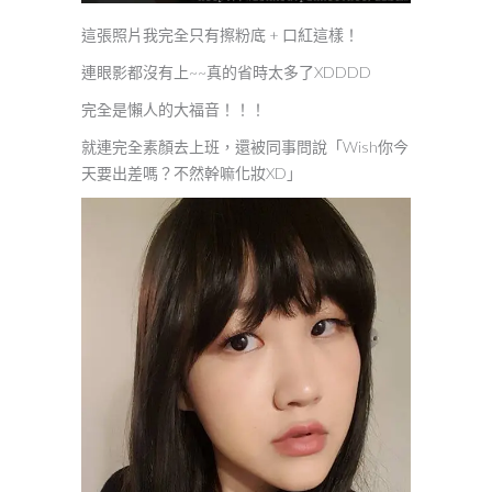
這張照片我完全只有擦粉底 + 口紅這樣！
連眼影都沒有上~~真的省時太多了XDDDD
完全是懶人的大福音！！！
就連完全素顏去上班，還被同事問說「Wish你今
天要出差嗎？不然幹嘛化妝XD」