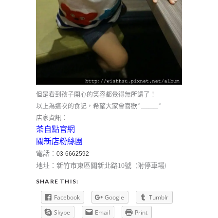
但是看到孩子開心的笑容都覺得無所謂了！
以上為這次的食記，希望大家會喜歡^_______^
店家資訊：
茶自點官網
關新店粉絲團
：
電話
03-6662592
：
(附停車場)
地址
新竹市東區關新北路10號
SHARE THIS:
Facebook
Google
Tumblr
Skype
Email
Print