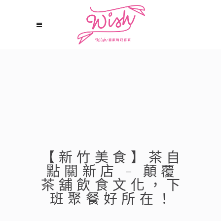
【新竹美食】茶自
點關新店 – 顛覆
茶舖飲食文化，下
班聚餐好所在！