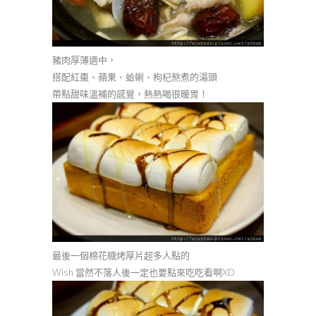
豬肉厚薄適中，
搭配紅棗、蘋果、蛤蜊、枸杞熬煮的湯頭
帶點甜味溫補的感覺，熱熱喝很暖胃！
最後一個棉花糖烤厚片超多人點的
Wish 當然不落人後一定也要點來吃吃看啊XD