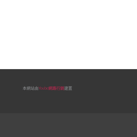
本網站由
Yoube網路行銷
建置