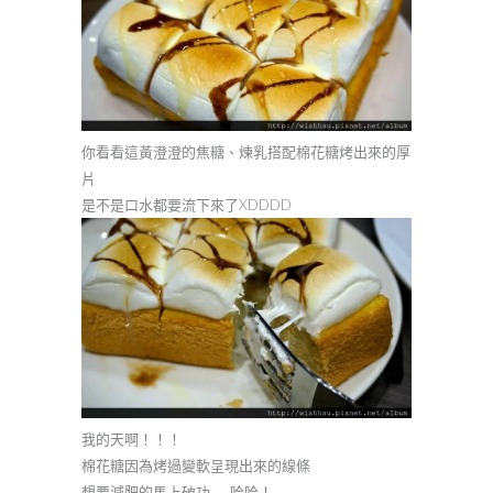
你看看這黃澄澄的焦糖、煉乳搭配棉花糖烤出來的厚
片
是不是口水都要流下來了XDDDD
我的天啊！！！
棉花糖因為烤過變軟呈現出來的線條
想要減肥的馬上破功……哈哈！