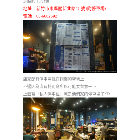
走路約 10分鐘
地址：新竹市東區關新北路10號 (附停車場)
：
電話
03-6662592
店家配有停車場就在側邊的空地上
不過因為沒有特別寫所以可能要留意一下
上面寫「私人停車位」就是他們家的停車場了XD