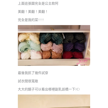
上面這張圖完全是公主款阿
美翻！美翻！美翻！
完全是我的菜!!!!!
最後我抓了幾件試穿
試衣間很寬敞
大大的鏡子可以看出哪裡副乳該橋一下XD