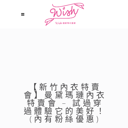
【新竹內衣特賣
會】曼黛瑪璉內衣
特賣會 – 試過穿
過體驗它的美好！
(內有粉絲優惠)