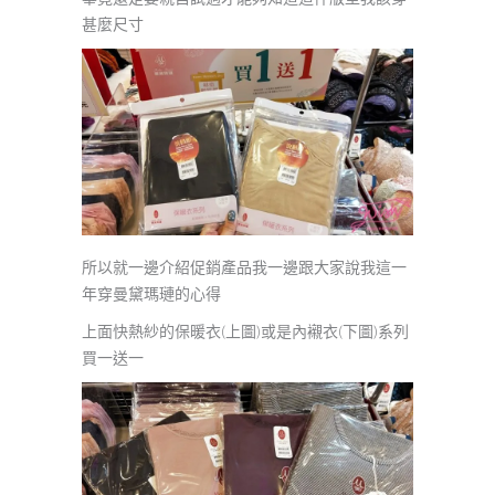
甚麼尺寸
所以就一邊介紹促銷產品我一邊跟大家說我這一
年穿曼黛瑪璉的心得
上面快熱紗的保暖衣(上圖)或是內襯衣(下圖)系列
買一送一