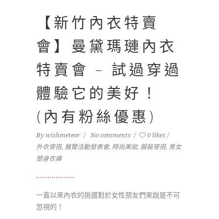
【新竹內衣特賣
會】曼黛瑪璉內衣
特賣會 – 試過穿過
體驗它的美好！
(內有粉絲優惠)
By
wishmeteor
No comments
0 likes
外衣穿搭
,
展覽活動發表會
,
時尚美妝
,
服裝穿搭
,
男女
塑身衣褲
一直以來內衣的挑選對於女性朋友們來說是不可
忽視的！