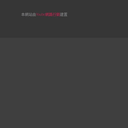
本網站由
Yoube網路行銷
建置