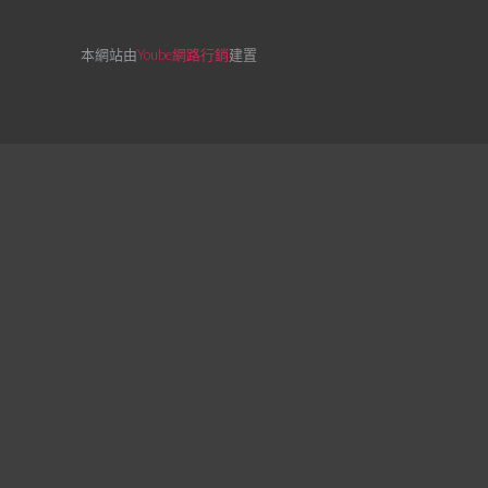
本網站由
Yoube網路行銷
建置