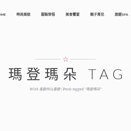
OME
時尚美妝
服裝穿搭
美食饗宴
親子育兒
旅遊SPA
瑪登瑪朵 TAG
Wish 喜歡所以喜歡
/
Posts tagged "瑪登瑪朵"