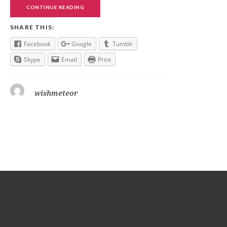
CONTINUE READING
SHARE THIS:
Facebook
Google
Tumblr
Skype
Email
Print
wishmeteor