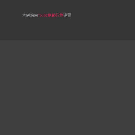
本網站由
Yoube網路行銷
建置