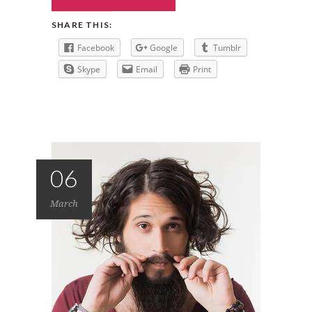
SHARE THIS:
Facebook
Google
Tumblr
Skype
Email
Print
06
March