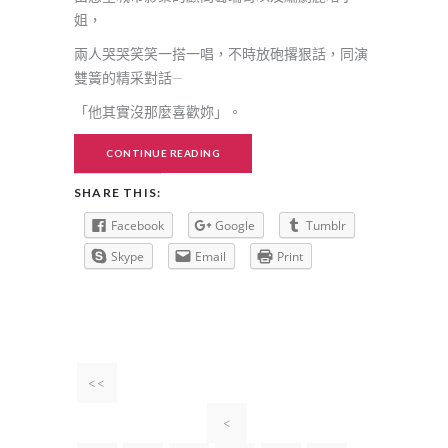
姐，
兩人哭哭笑笑一搭一唱，不時放砲撂狠話，同演
雙簧的精采對話—
「他其實沒那麼喜歡妳」。
CONTINUE READING
SHARE THIS:
Facebook
Google
Tumblr
Skype
Email
Print
<<
<