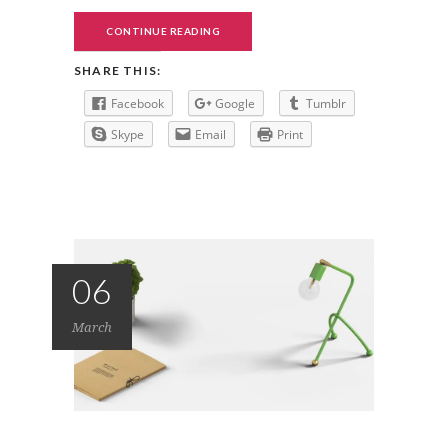
CONTINUE READING
SHARE THIS:
Facebook
Google
Tumblr
Skype
Email
Print
06
March