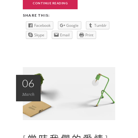
CONTINUE READING
SHARE THIS:
Facebook
Google
Tumblr
Skype
Email
Print
06
March