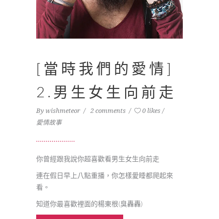
[當時我們的愛情]
2.男生女生向前走
By
wishmeteor
2 comments
0 likes
愛情故事
你曾經跟我說你超喜歡看男生女生向前走
連在假日早上八點重播，你怎樣愛睡都爬起來
看。
知道你最喜歡裡面的楊東根(臭轟轟)