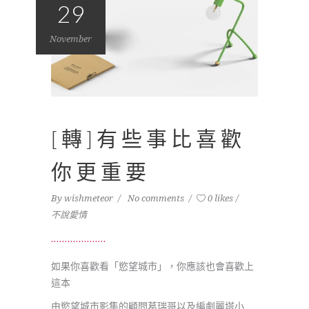
29
November
[轉]有些事比喜歡
你更重要
By
wishmeteor
No comments
0 likes
不說愛情
如果你喜歡看「慾望城市」，你應該也會喜歡上
這本
由慾望城市影集的顧問葛瑞哥以及編劇麗塔小