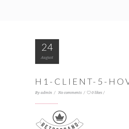
24
August
H1-CLIENT-5-HO
By
admin
No comments
0 likes