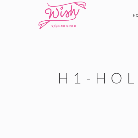
H
H1-HO