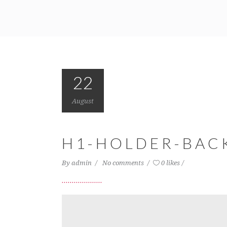
22
August
H1-HOLDER-BAC
By
admin
No comments
0 likes