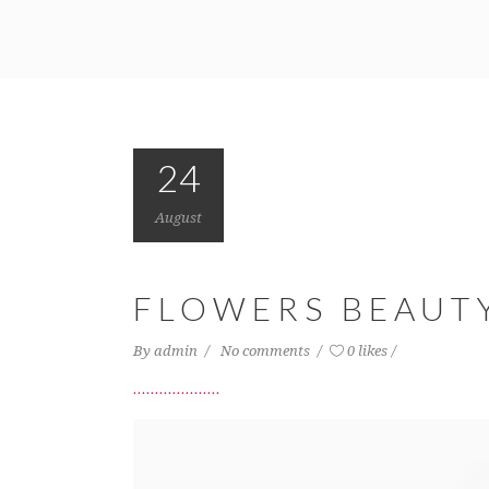
24
August
FLOWERS BEAUT
By
admin
No comments
0 likes