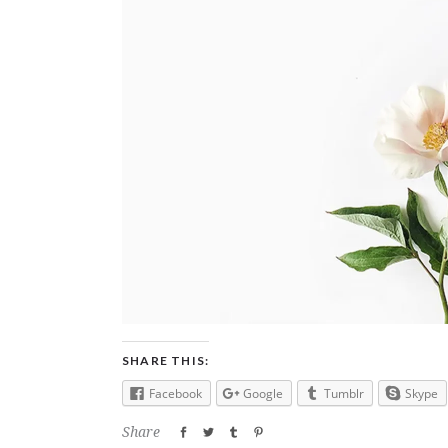
SHARE THIS:
Facebook
Google
Tumblr
Skype
Share