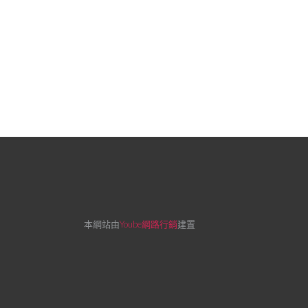
本網站由
Yoube網路行銷
建置