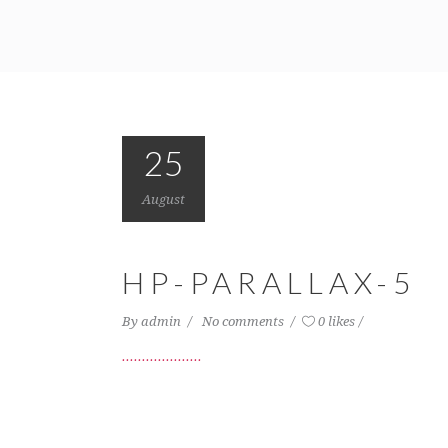
25
August
HP-PARALLAX-5
By
admin
No comments
0 likes