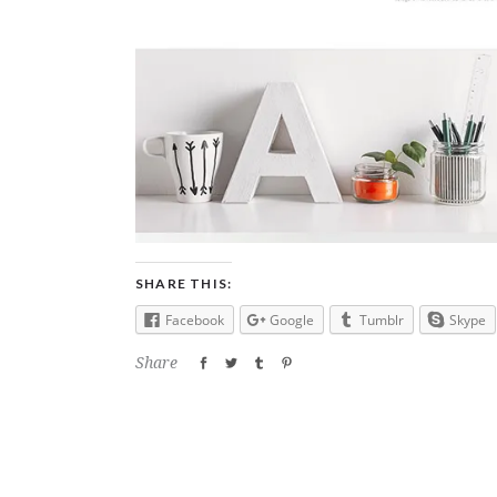
SHARE THIS:
Facebook
Google
Tumblr
Skype
Share