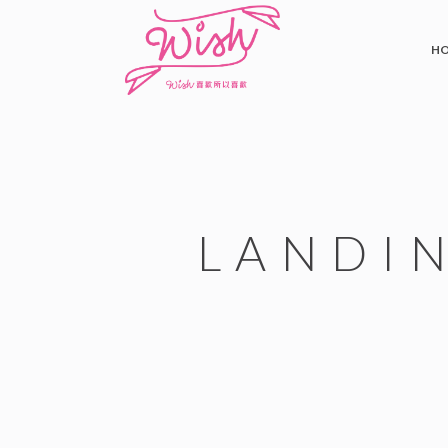
H
LANDI