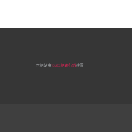
本網站由
Yoube網路行銷
建置