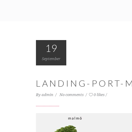
19
September
LANDING-PORT-
By
admin
No comments
0 likes