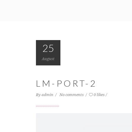
25
August
LM-PORT-2
By
admin
No comments
0 likes