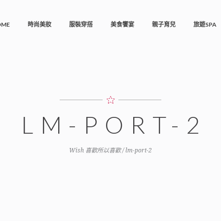
OME
時尚美妝
服裝穿搭
美食饗宴
親子育兒
旅遊SPA
LM-PORT-2
Wish 喜歡所以喜歡
/
lm-port-2