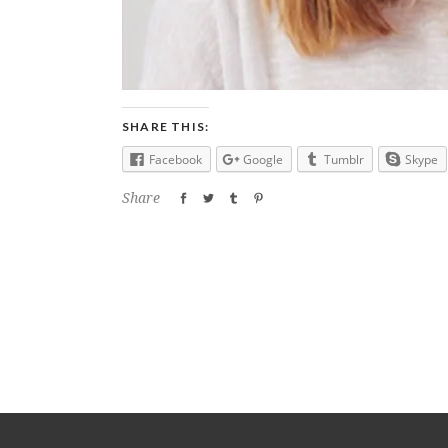
SHARE THIS:
Facebook
Google
Tumblr
Skype
Share