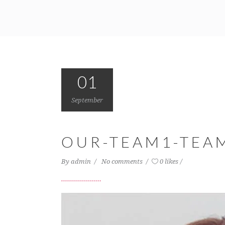
01
September
OUR-TEAM1-TEA
By
admin
No comments
0 likes