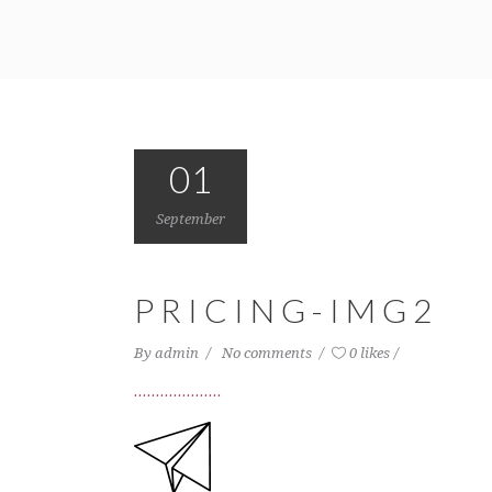
01
September
PRICING-IMG2
By
admin
No comments
0 likes