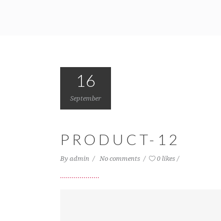
16
September
PRODUCT-12
By
admin
No comments
0 likes