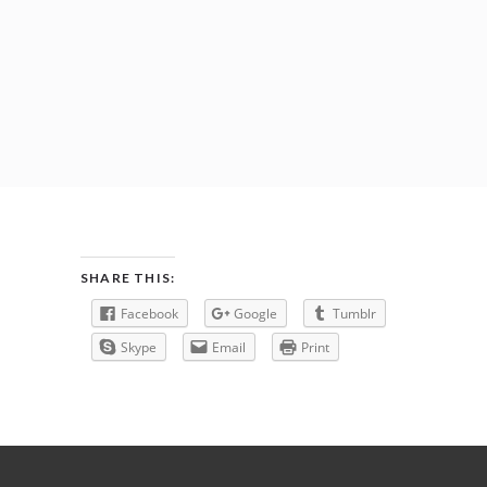
SHARE THIS:
Facebook
Google
Tumblr
Skype
Email
Print