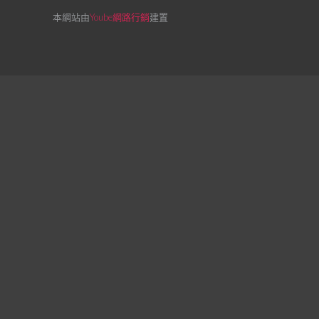
本網站由
Yoube網路行銷
建置