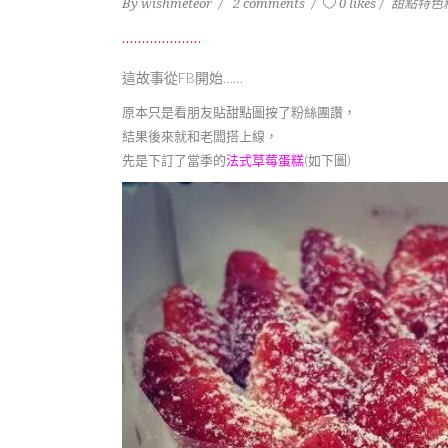
By
wishmeteor
2 comments
0 likes
甜點特色
這故事從FB開始……
原本只是看朋友貼甜點圖按了粉絲團讚，
結果後來就和老闆搭上線，
先是下訂了當季的
法式草莓蛋糕
(如下圖)