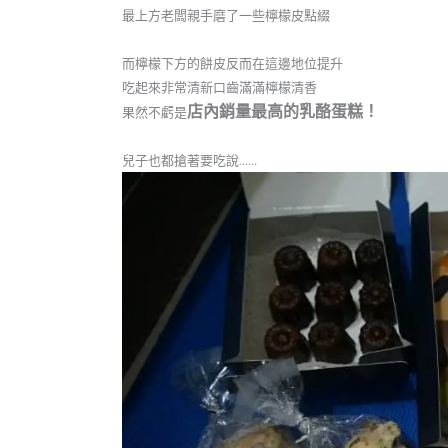
最上方老闆親手磨了一些檸檬皮點綴
而檸檬下方的餅皮反而在這邊地位提升
吃起來非常清新口齒滿滿檸檬清香
店內銷量最高的乳酪蛋糕！
果然不虧是
兒子也都搶著要吃說……