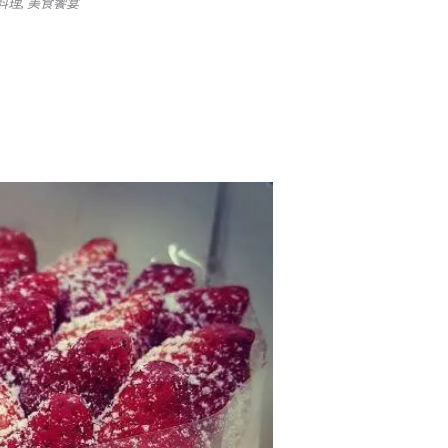
料理
,
美食饗宴