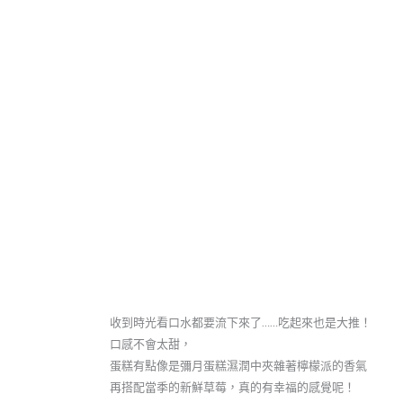
收到時光看口水都要流下來了……吃起來也是大推！
口感不會太甜，
蛋糕有點像是彌月蛋糕濕潤中夾雜著檸檬派的香氣
再搭配當季的新鮮草莓，真的有幸福的感覺呢！