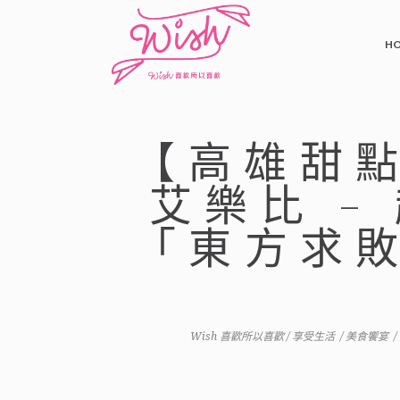
H
【高雄甜點
艾樂比 
「東方求
Wish 喜歡所以喜歡
/
享受生活
/
美食饗宴
/