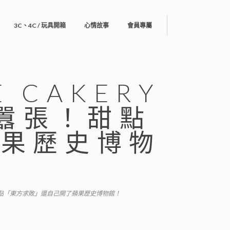
3C、4C / 玩具開箱
心情故事
會員專屬
 CAKERY
太囂張！甜點
蘋果歷史博物
囂張！甜點「東方求敗」還自己開了蘋果歷史博物館！