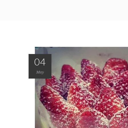
04
May