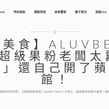
OME
時尚美妝
服裝穿搭
美食饗宴
親子育兒
旅遊SPA
美食】ALUVBE
– 超級果粉老闆
敗」還自己開了
館！
甜點特色料理
/
【高雄甜點美食】Aluvbe Cakery 艾樂比 – 超級果粉老闆太