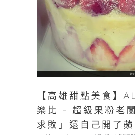
【高雄甜點美食】ALU
樂比 – 超級果粉
求敗」還自己開了蘋