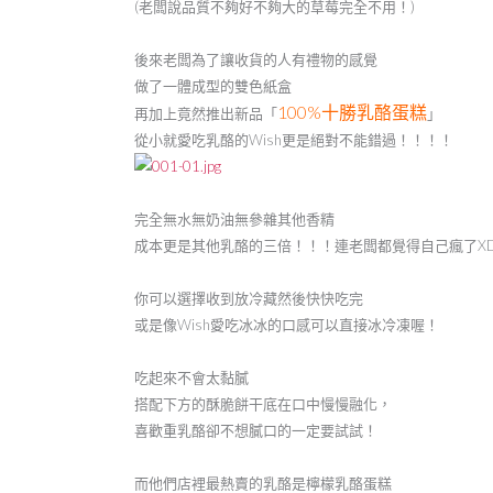
(老闆說品質不夠好不夠大的草莓完全不用！)
後來老闆為了讓收貨的人有禮物的感覺
做了一體成型的雙色紙盒
100%十勝乳酪蛋糕
再加上竟然推出新品「
」
從小就愛吃乳酪的Wish更是絕對不能錯過！！！！
完全無水無奶油無參雜其他香精
成本更是其他乳酪的三倍！！！連老闆都覺得自己瘋了X
你可以選擇收到放冷藏然後快快吃完
或是像Wish愛吃冰冰的口感可以直接冰冷凍喔！
吃起來不會太黏膩
搭配下方的酥脆餅干底在口中慢慢融化，
喜歡重乳酪卻不想膩口的一定要試試！
而他們店裡最熱賣的乳酪是檸檬乳酪蛋糕