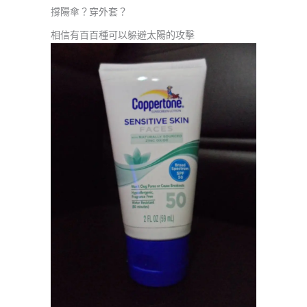
撐陽傘？穿外套？
相信有百百種可以躲避太陽的攻擊