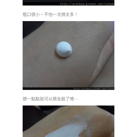
瓶口很小，不怕一次擠太多！
擠一點點就可以擦全臉了唷~~