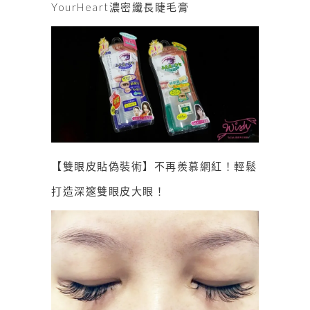
YourHeart濃密纖長睫毛膏
【雙眼皮貼偽裝術】不再羨慕網紅！輕鬆
打造深邃雙眼皮大眼！